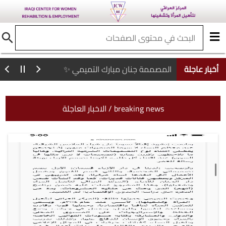
أخبار عاجلة
المصممة جنان مبارك التميمي ✨
الاخبار العاجلة / breaking news